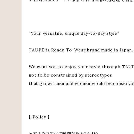
“Your versatile, unique day-to-day style”
TAUPE is Ready-To-Wear brand made in Japan.
We want you to enjoy your style through TAU
not to be constrained by stereotypes
that grown men and women would be conservat
【 Policy 】
日本人ならではの緻密なモノづくりや