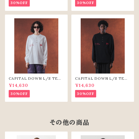
30%OFF
30%OFF
CAPITAL DOWN L/S TEE
CAPITAL DOWN L/S TEE
（WHT）
(BLK)
¥14,630
¥14,630
30%OFF
30%OFF
その他の商品