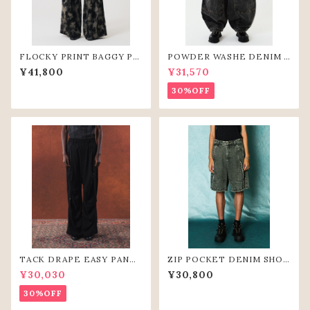
FLOCKY PRINT BAGGY PA
POWDER WASHE DENIM C
NTS (GRY)
URVE PANTS(BLK)
¥41,800
¥31,570
30%OFF
TACK DRAPE EASY PANTS
ZIP POCKET DENIM SHOR
(BLK)
T PANTS（GRY）
¥30,030
¥30,800
30%OFF