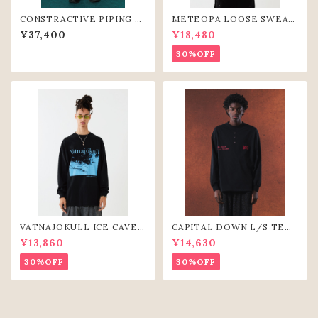
CONSTRACTIVE PIPING P
METEOPA LOOSE SWEAT
ANTS (BLK)
SHIRTS (BLK)
¥37,400
¥18,480
30%OFF
VATNAJOKULL ICE CAVE
CAPITAL DOWN L/S TEE
L/S TEE(BLK)
(BLK)
¥13,860
¥14,630
30%OFF
30%OFF