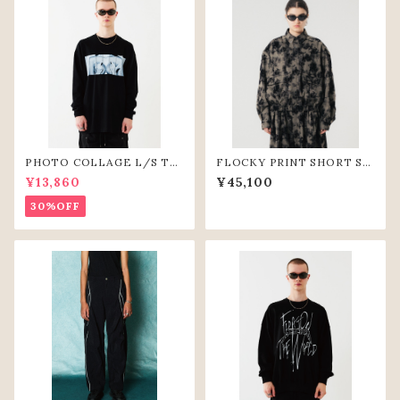
PHOTO COLLAGE L/S TE
FLOCKY PRINT SHORT SH
E(BLK)
IRTS (GRY)
¥13,860
¥45,100
30%OFF