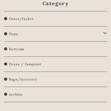
Category
● Outer/Jacket
● Tops
Shirts/Blouse
● Bottoms
Sweatershirt
● Dress / Jumpsuit
Sweater
● Bags/Accesory
● Archive