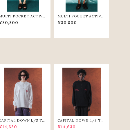
MULTI POCKET ACTIVE
MULTI POCKET ACTIVE
SHORT PANTS(GRN)
SHORT PANTS(BLK)
¥30,800
¥30,800
CAPITAL DOWN L/S TE
CAPITAL DOWN L/S TE
E（WHT）
E(BLK)
¥14,630
¥14,630