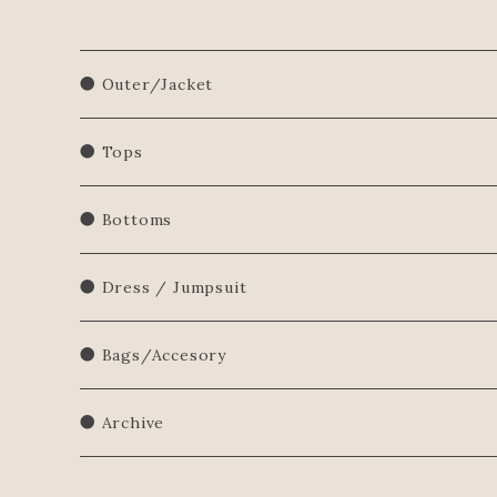
● Outer/Jacket
● Tops
Shirts/Blouse
● Bottoms
Sweatershirt
● Dress / Jumpsuit
Sweater
● Bags/Accesory
● Archive