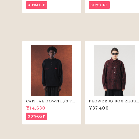
30%OFF
30%OFF
CAPITAL DOWN L/S TE
FLOWER JQ BOX REGU
E(BLK)
AR SHIRTS (WIN)
¥14,630
¥37,400
30%OFF