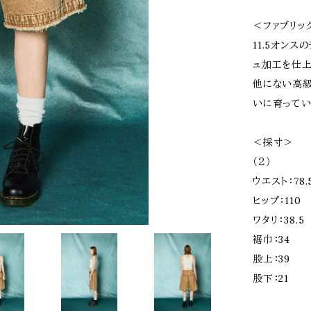
＜ファブリッ
11.5オン
ュ加工を仕上
他にない高級
いに育ってい
＜採寸＞
（２）
ウエスト：78.
ヒップ：110
ワタリ：38.5
裾巾：34
股上：39
股下：21