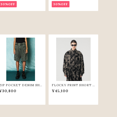
30%OFF
30%OFF
ZIP POCKET DENIM SH
FLOCKY PRINT SHORT S
ORT PANTS（GRY）
HIRTS (GRY)
¥30,800
¥45,100