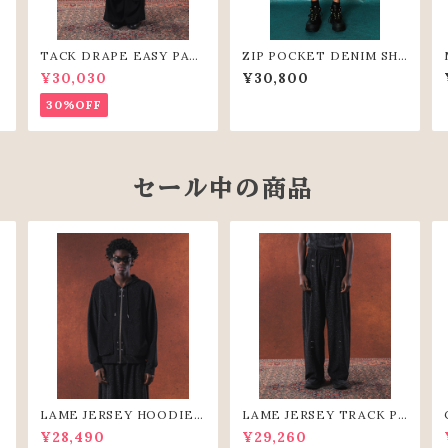
M
TACK DRAPE EASY PAN
ZIP POCKET DENIM SH
TS(BLK)
ORT PANTS（GRY）
¥30,030
¥30,800
30%OFF
セール中の商品
S
LAME JERSEY HOODIE
LAME JERSEY TRACK PA
(BLK)
NTS（BLK）
¥28,490
¥29,260