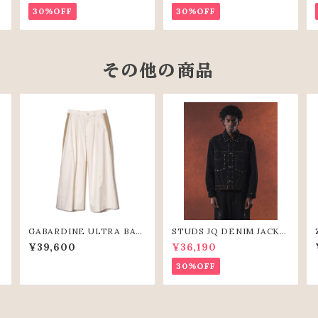
30%OFF
30%OFF
その他の商品
L
GABARDINE ULTRA BAG
STUDS JQ DENIM JACKE
GY PANTS (IVR)
T(BLK)
¥39,600
¥36,190
30%OFF