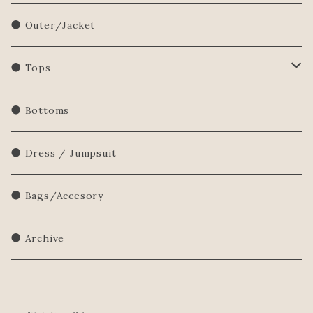
● Outer/Jacket
● Tops
Shirts/Blouse
● Bottoms
Sweatershirt
● Dress / Jumpsuit
Sweater
● Bags/Accesory
● Archive