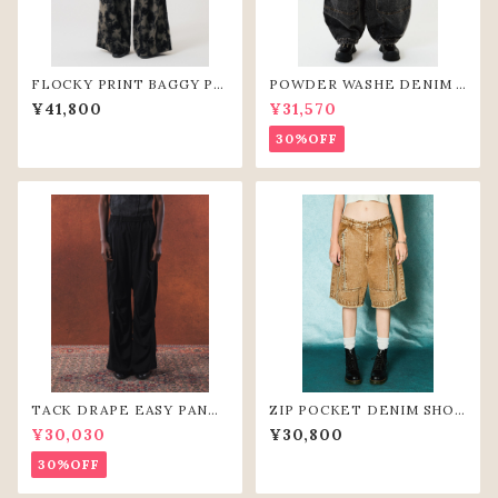
FLOCKY PRINT BAGGY PA
POWDER WASHE DENIM C
NTS (GRY)
URVE PANTS(BLK)
¥41,800
¥31,570
30%OFF
TACK DRAPE EASY PANTS
ZIP POCKET DENIM SHOR
(BLK)
T PANTS(BGE)
¥30,030
¥30,800
30%OFF