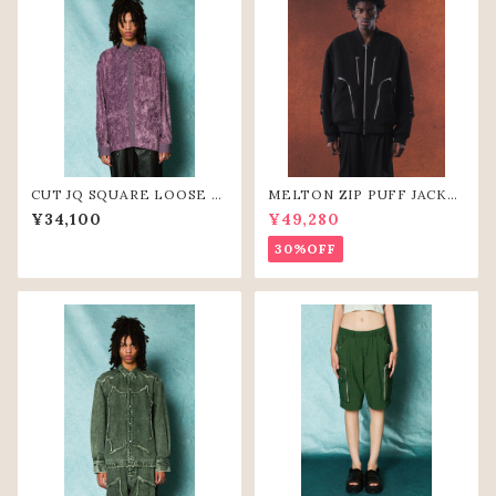
CUT JQ SQUARE LOOSE S
MELTON ZIP PUFF JACKE
HIRTS (PPL)
T
¥34,100
¥49,280
30%OFF