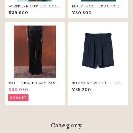
WESTERN CUT OFF LOOS
MULTI POCKET ACTIVE S
E SHIRTS (D.GRN)
HORT PANTS(GRN)
¥39,600
¥30,800
TACK DRAPE EASY PANTS
SUMMER TWEED 3-TUCK
(BLK)
SHORTS (BLK)
¥30,030
¥35,200
30%OFF
Category