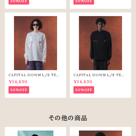
30%OFF
30%OFF
CAPITAL DOWN L/S TEE
CAPITAL DOWN L/S TEE
（WHT）
(BLK)
¥14,630
¥14,630
30%OFF
30%OFF
その他の商品