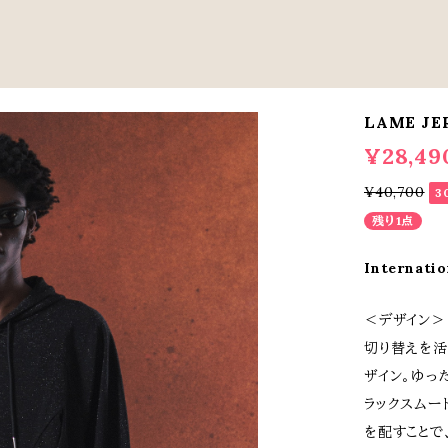
LAME JE
¥28,49
¥40,700
3
残り1点
Internatio
＜デザイン＞
切り替えを活
ザイン。ゆっ
ラックスムー
を配すことで