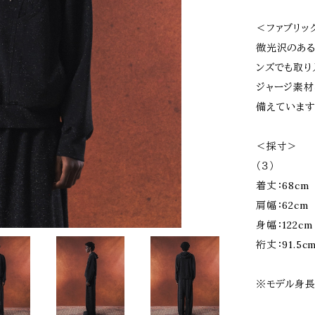
＜ファブリッ
微光沢のある
ンズでも取り
ジャージ素材
備えています
＜採寸＞
（３）
着丈：68cm
肩幅：62cm
身幅：122cm
裄丈：91.5c
※モデル身長1