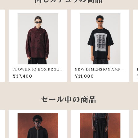
FLOWER JQ BOX REGUL
NEW DIMENSION AMP T
AR SHIRTS (WIN)
EE (BLK)
¥37,400
¥11,000
セール中の商品