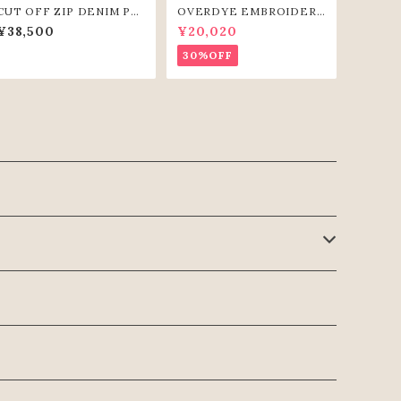
CUT OFF ZIP DENIM PA
OVERDYE EMBROIDERY
NTS（GRY）
SWEAT-SHIRTS(PPL)
¥38,500
¥20,020
30%OFF