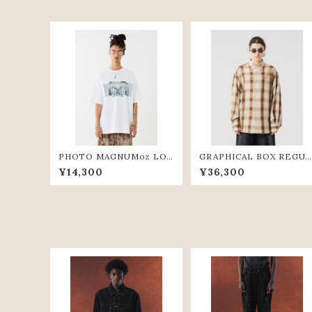
PHOTO MAGNUMoz LO
GRAPHICAL BOX REGUL
OSE TEE(WHT)
AR SHIRTS (BGE)
¥14,300
¥36,300