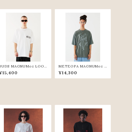
BUDS MAGNUMoz LOOS
METEOPA MAGNUMoz L
E TEE(WHT)
OOSE TEE(KHK)
¥15,400
¥14,300