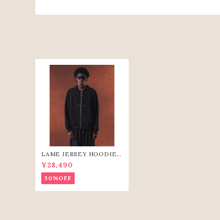
LAME JERSEY HOODIE
(BLK)
¥28,490
30%OFF