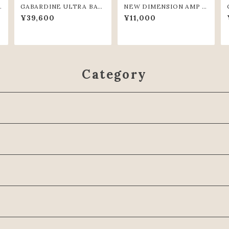
GABARDINE ULTRA BAG
NEW DIMENSION AMP T
GY PANTS (IVR)
EE (BLK)
¥39,600
¥11,000
Category