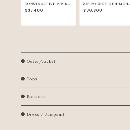
CONSTRACTIVE PIPING
ZIP POCKET DENIM SH
PANTS (BLK)
ORT PANTS（GRY）
¥37,400
¥30,800
● Outer/Jacket
● Tops
Shirts/Blouse
● Bottoms
Sweatershirt
● Dress / Jumpsuit