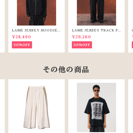
S
LAME JERSEY HOODIE
LAME JERSEY TRACK PA
(BLK)
NTS（BLK）
¥28,490
¥29,260
30%OFF
30%OFF
その他の商品