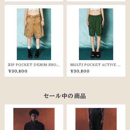
ZIP POCKET DENIM SHOR
MULTI POCKET ACTIVE S
T PANTS(BGE)
HORT PANTS(GRN)
¥30,800
¥30,800
セール中の商品