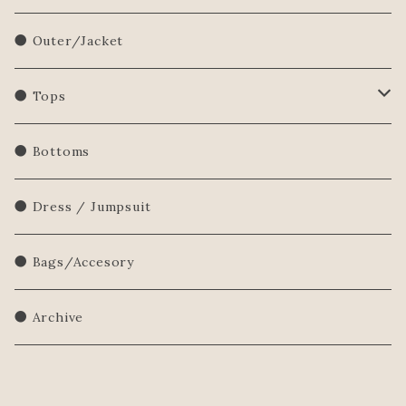
● Outer/Jacket
● Tops
Shirts/Blouse
● Bottoms
Sweatershirt
● Dress / Jumpsuit
Sweater
● Bags/Accesory
● Archive