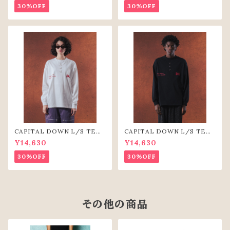
30%OFF
30%OFF
CAPITAL DOWN L/S TEE
CAPITAL DOWN L/S TEE
（WHT）
(BLK)
¥14,630
¥14,630
30%OFF
30%OFF
その他の商品