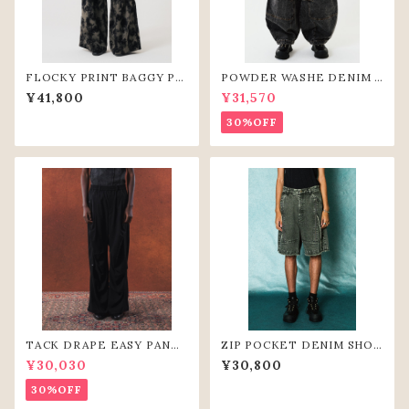
FLOCKY PRINT BAGGY PA
POWDER WASHE DENIM C
NTS (GRY)
URVE PANTS(BLK)
¥41,800
¥31,570
30%OFF
TACK DRAPE EASY PANTS
ZIP POCKET DENIM SHOR
(BLK)
T PANTS（GRY）
¥30,030
¥30,800
30%OFF