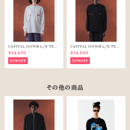
CAPITAL DOWN L/S TEE
CAPITAL DOWN L/S TEE
（WHT）
(BLK)
¥14,630
¥14,630
30%OFF
30%OFF
その他の商品