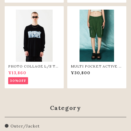
PHOTO COLLAGE L/S TE
MULTI POCKET ACTIVE S
E(BLK)
HORT PANTS(GRN)
¥13,860
¥30,800
30%OFF
Category
● Outer/Jacket