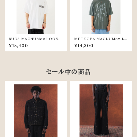
BUDS MAGNUMoz LOOSE
METEOPA MAGNUMoz LO
TEE(WHT)
OSE TEE(KHK)
¥15,400
¥14,300
セール中の商品