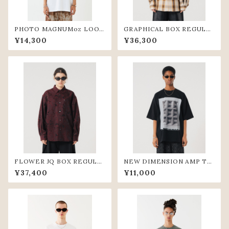
PHOTO MAGNUMoz LOOS
GRAPHICAL BOX REGULA
E TEE(WHT)
R SHIRTS (BGE)
¥14,300
¥36,300
FLOWER JQ BOX REGULA
NEW DIMENSION AMP TE
R SHIRTS (WIN)
E (BLK)
¥37,400
¥11,000