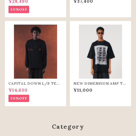
¥28,490
¥37,400
30%OFF
CAPITAL DOWN L/S TEE
NEW DIMENSION AMP TE
(BLK)
E (BLK)
¥14,630
¥11,000
30%OFF
Category