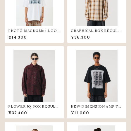
PHOTO MAGNUMoz LOOS
GRAPHICAL BOX REGULA
E TEE(WHT)
R SHIRTS (BGE)
¥14,300
¥36,300
FLOWER JQ BOX REGULA
NEW DIMENSION AMP TE
R SHIRTS (WIN)
E (BLK)
¥37,400
¥11,000