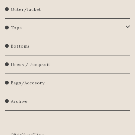
● Outer/Jacket
● Tops
Shirts/Blouse
● Bottoms
Sweatershirt
● Dress / Jumpsuit
Sweater
● Bags/Accesory
● Archive
プライバシーポリシー