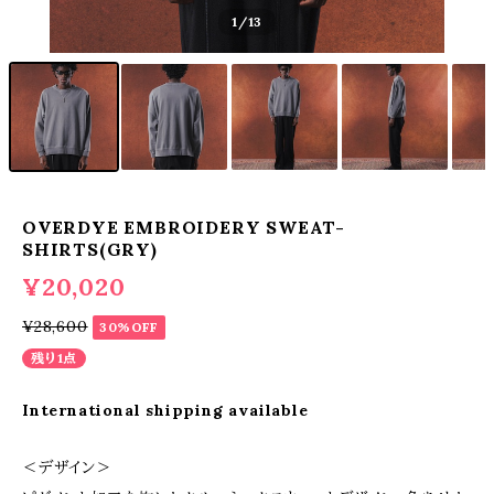
1
/13
OVERDYE EMBROIDERY SWEAT-
SHIRTS(GRY)
¥20,020
¥28,600
30%OFF
残り1点
International shipping available
＜デザイン＞