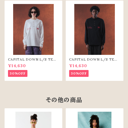
CAPITAL DOWN L/S TEE
CAPITAL DOWN L/S TEE
（WHT）
(BLK)
¥14,630
¥14,630
30%OFF
30%OFF
その他の商品