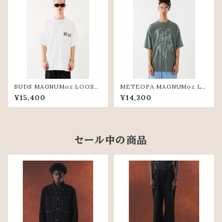
BUDS MAGNUMoz LOOSE
METEOPA MAGNUMoz LO
TEE(WHT)
OSE TEE(KHK)
¥15,400
¥14,300
セール中の商品