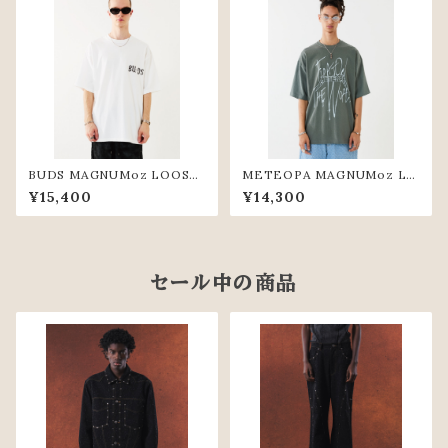
BUDS MAGNUMoz LOOSE
METEOPA MAGNUMoz LO
TEE(WHT)
OSE TEE(KHK)
¥15,400
¥14,300
セール中の商品