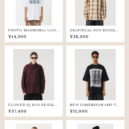
PHOTO MAGNUMoz LOOS
GRAPHICAL BOX REGULA
E TEE(WHT)
R SHIRTS (BGE)
¥14,300
¥36,300
FLOWER JQ BOX REGULA
NEW DIMENSION AMP TE
R SHIRTS (WIN)
E (BLK)
¥37,400
¥11,000