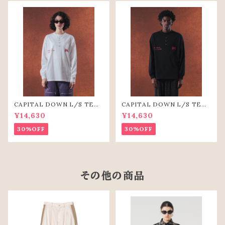
CAPITAL DOWN L/S TEE
CAPITAL DOWN L/S TEE
（WHT）
(BLK)
¥14,630
¥14,630
30%OFF
30%OFF
その他の商品