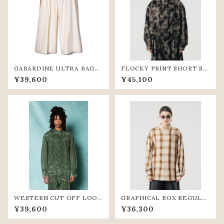
GABARDINE ULTRA BAGG
FLOCKY PRINT SHORT SH
Y PANTS (IVR)
IRTS (GRY)
¥39,600
¥45,100
WESTERN CUT OFF LOOS
GRAPHICAL BOX REGULA
E SHIRTS (D.GRN)
R SHIRTS (BGE)
¥39,600
¥36,300