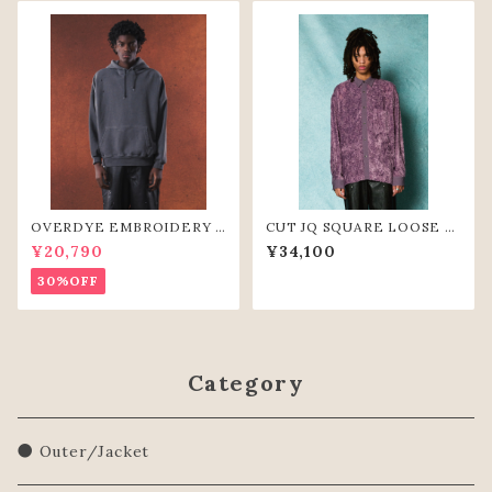
OVERDYE EMBROIDERY H
CUT JQ SQUARE LOOSE S
OODIE（D.GRY）
HIRTS (PPL)
¥20,790
¥34,100
30%OFF
Category
● Outer/Jacket