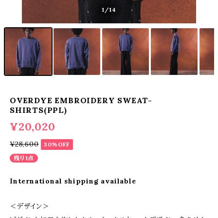
1
/14
OVERDYE EMBROIDERY SWEAT-
SHIRTS(PPL)
¥20,020
¥28,600
30%OFF
残り1点
International shipping available
＜デザイン＞