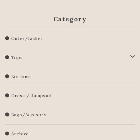
Category
● Outer/Jacket
● Tops
Shirts/Blouse
● Bottoms
Sweatershirt
● Dress / Jumpsuit
Sweater
● Bags/Accesory
● Archive