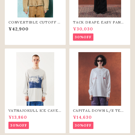
CONVERTIBLE CUTOFF D
TACK DRAPE EASY PANTS
ENIM JACKET（BGE）
(BLK)
¥42,900
¥30,030
30%OFF
VATNAJOKULL ICE CAVE
CAPITAL DOWN L/S TEE
L/S TEE(L.GRY)
（WHT）
¥13,860
¥14,630
30%OFF
30%OFF