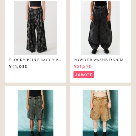
FLOCKY PRINT BAGGY PA
POWDER WASHE DENIM C
NTS (GRY)
URVE PANTS(BLK)
¥41,800
¥31,570
30%OFF