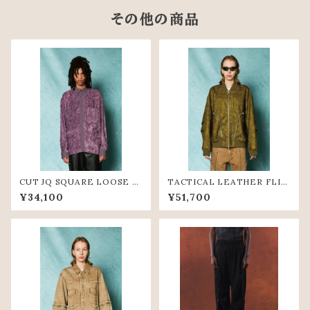
その他の商品
CUT JQ SQUARE LOOSE S
TACTICAL LEATHER FLIG
HIRTS (PPL)
HT JACKET (YLW)
¥34,100
¥51,700