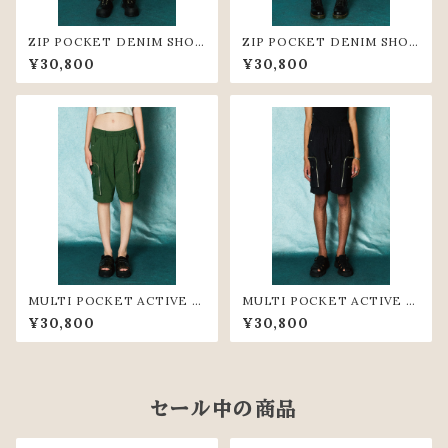
ZIP POCKET DENIM SHOR
ZIP POCKET DENIM SHOR
T PANTS（GRY）
T PANTS(BGE)
¥30,800
¥30,800
MULTI POCKET ACTIVE S
MULTI POCKET ACTIVE S
HORT PANTS(GRN)
HORT PANTS(BLK)
¥30,800
¥30,800
セール中の商品