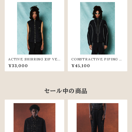
ACTIVE SHIRRING ZIP VES
CONSTRACTIVE PIPING ZI
T(BLK)
P JACKET (BLK)
¥33,000
¥45,100
セール中の商品