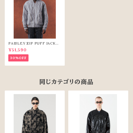
PAISLEY ZIP PUFF JACKE
T（GRY）
¥51,590
30%OFF
同じカテゴリの商品