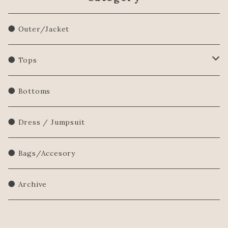
● Outer/Jacket
● Tops
Shirts/Blouse
● Bottoms
Sweatershirt
● Dress / Jumpsuit
Sweater
● Bags/Accesory
● Archive