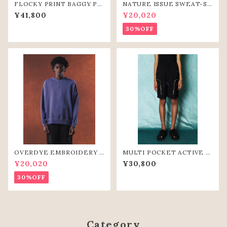
FLOCKY PRINT BAGGY PA
NATURE ISSUE SWEAT-SH
NTS (GRY)
IRTS（LIME)
¥41,800
¥20,020
30%OFF
OVERDYE EMBROIDERY S
MULTI POCKET ACTIVE S
WEAT-SHIRTS(PPL)
HORT PANTS(BLK)
¥20,020
¥30,800
30%OFF
Category