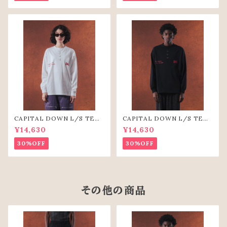
CAPITAL DOWN L/S TEE
CAPITAL DOWN L/S TEE
（WHT）
(BLK)
¥14,630
¥14,630
30%OFF
30%OFF
その他の商品