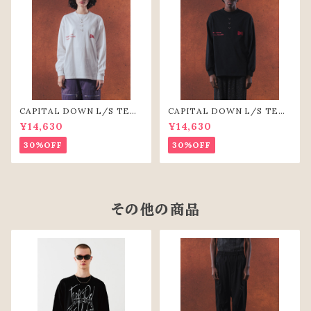
CAPITAL DOWN L/S TEE
CAPITAL DOWN L/S TEE
（WHT）
(BLK)
¥14,630
¥14,630
30%OFF
30%OFF
その他の商品