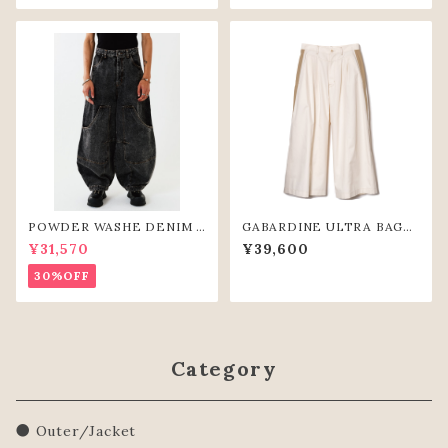
POWDER WASHE DENIM C
GABARDINE ULTRA BAGG
URVE PANTS(BLK)
Y PANTS (IVR)
¥31,570
¥39,600
30%OFF
Category
● Outer/Jacket