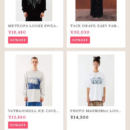
METEOPA LOOSE SWEAT
TACK DRAPE EASY PANTS
SHIRTS (BLK)
(BLK)
¥18,480
¥30,030
30%OFF
30%OFF
VATNAJOKULL ICE CAVE
PHOTO MAGNUMoz LOOS
L/S TEE(L.GRY)
E TEE(WHT)
¥13,860
¥14,300
30%OFF