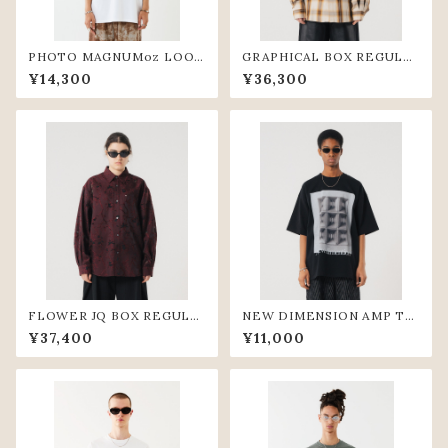
PHOTO MAGNUMoz LOOS
GRAPHICAL BOX REGULA
E TEE(WHT)
R SHIRTS (BGE)
¥14,300
¥36,300
FLOWER JQ BOX REGULA
NEW DIMENSION AMP TE
R SHIRTS (WIN)
E (BLK)
¥37,400
¥11,000