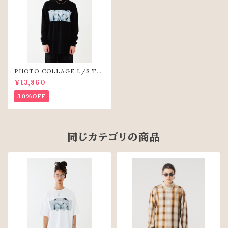
PHOTO COLLAGE L/S TE
E(BLK)
¥13,860
30%OFF
同じカテゴリの商品