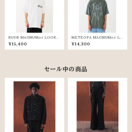
BUDS MAGNUMoz LOOSE
METEOPA MAGNUMoz LO
TEE(WHT)
OSE TEE(KHK)
¥15,400
¥14,300
セール中の商品