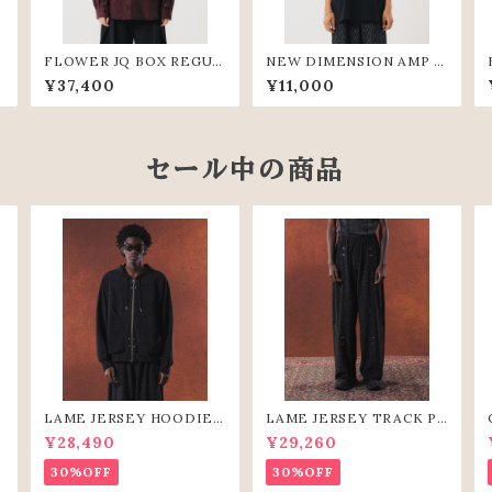
FLOWER JQ BOX REGUL
NEW DIMENSION AMP T
AR SHIRTS (WIN)
EE (BLK)
¥37,400
¥11,000
セール中の商品
S
LAME JERSEY HOODIE
LAME JERSEY TRACK PA
(BLK)
NTS（BLK）
¥28,490
¥29,260
30%OFF
30%OFF