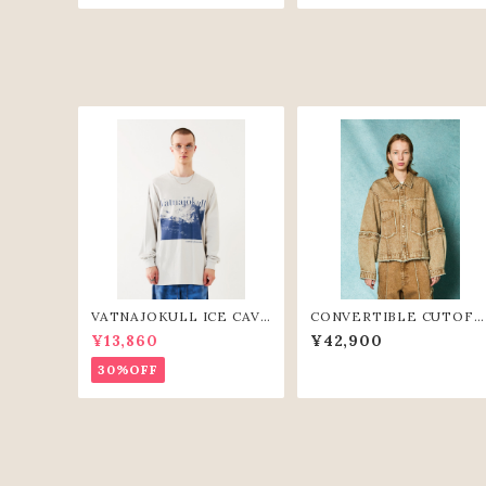
VATNAJOKULL ICE CAVE
CONVERTIBLE CUTOFF
L/S TEE(L.GRY)
DENIM JACKET（BGE）
¥13,860
¥42,900
30%OFF