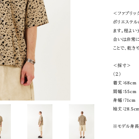
＜ファブリッ
ポリエステル
ます。程よい
合いは非常に
ことで、乾き
＜採寸＞
（２）
着丈：68cm
肩幅：55cm
身幅：71cm
袖丈：28.5c
※モデル身長1