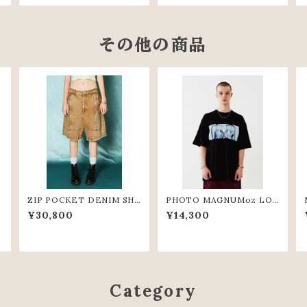
その他の商品
ZIP POCKET DENIM SH
PHOTO MAGNUMoz LO
ORT PANTS(BGE)
OSE TEE(BLK)
¥30,800
¥14,300
Category