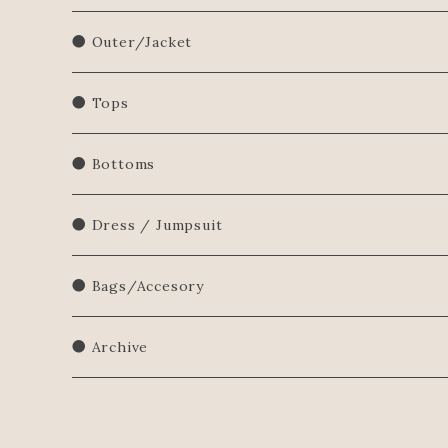
● Outer/Jacket
● Tops
Shirts/Blouse
● Bottoms
Sweatershirt
● Dress / Jumpsuit
Sweater
● Bags/Accesory
● Archive