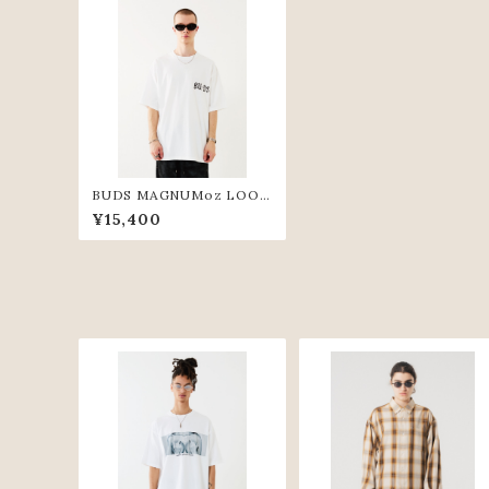
BUDS MAGNUMoz LOOS
E TEE(WHT)
¥15,400