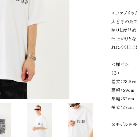
＜ファブリッ
太番手の糸で
かりと度詰め
仕上がりとな
れにくく仕上
＜採寸＞
（３）
着丈：78.5c
肩幅：59cm
身幅：62cm
袖丈：27cm
※モデル身長1