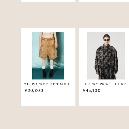
ZIP POCKET DENIM SH
FLOCKY PRINT SHORT 
ORT PANTS(BGE)
HIRTS (GRY)
¥30,800
¥45,100