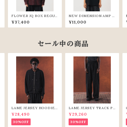
FLOWER JQ BOX REGUL
NEW DIMENSION AMP T
AR SHIRTS (WIN)
EE (BLK)
¥37,400
¥11,000
セール中の商品
S
LAME JERSEY HOODIE
LAME JERSEY TRACK PA
(BLK)
NTS（BLK）
¥28,490
¥29,260
30%OFF
30%OFF