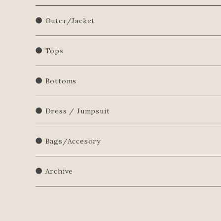
● Outer/Jacket
● Tops
Shirts/Blouse
● Bottoms
Sweatershirt
● Dress / Jumpsuit
Sweater
● Bags/Accesory
● Archive