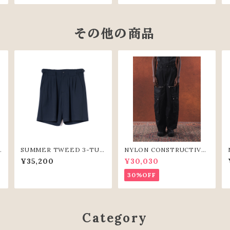
その他の商品
S
SUMMER TWEED 3-TUC
NYLON CONSTRUCTIVE
K SHORTS (BLK)
WIDE PANTS(BLK)
¥35,200
¥30,030
30%OFF
Category