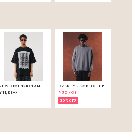
NEW DIMENSION AMP T
OVERDYE EMBROIDERY
EE (BLK)
SWEAT-SHIRTS(GRY)
¥11,000
¥20,020
30%OFF