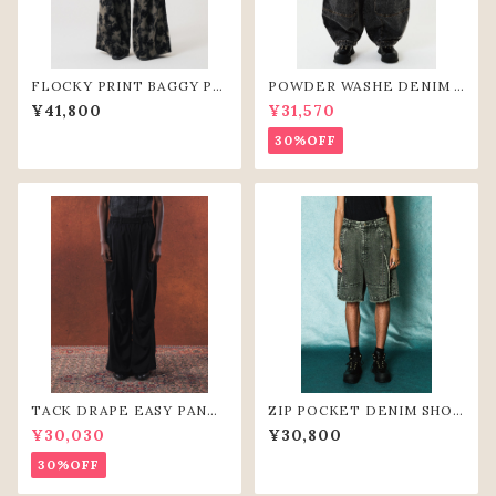
FLOCKY PRINT BAGGY PA
POWDER WASHE DENIM C
NTS (GRY)
URVE PANTS(BLK)
¥41,800
¥31,570
30%OFF
TACK DRAPE EASY PANTS
ZIP POCKET DENIM SHOR
(BLK)
T PANTS（GRY）
¥30,030
¥30,800
30%OFF