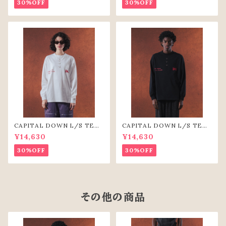
30%OFF
30%OFF
CAPITAL DOWN L/S TEE
CAPITAL DOWN L/S TEE
（WHT）
(BLK)
¥14,630
¥14,630
30%OFF
30%OFF
その他の商品