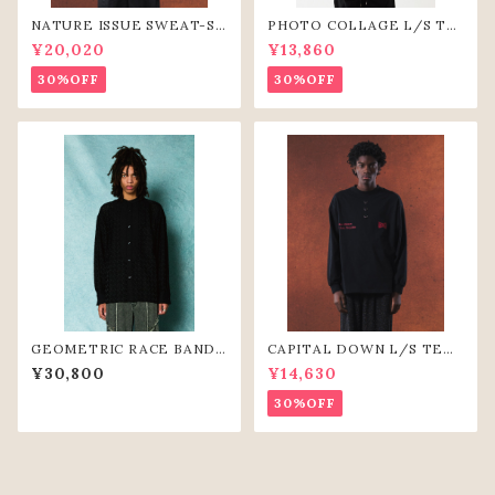
NATURE ISSUE SWEAT-SH
PHOTO COLLAGE L/S TE
IRTS（LIME)
E(BLK)
¥20,020
¥13,860
30%OFF
30%OFF
GEOMETRIC RACE BAND
CAPITAL DOWN L/S TEE
COLLAR SHIRTS(BLK)
(BLK)
¥30,800
¥14,630
30%OFF