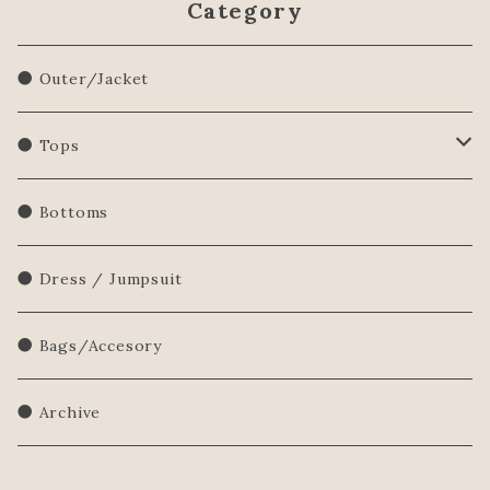
Category
● Outer/Jacket
● Tops
Shirts/Blouse
● Bottoms
Sweatershirt
● Dress / Jumpsuit
Sweater
● Bags/Accesory
● Archive