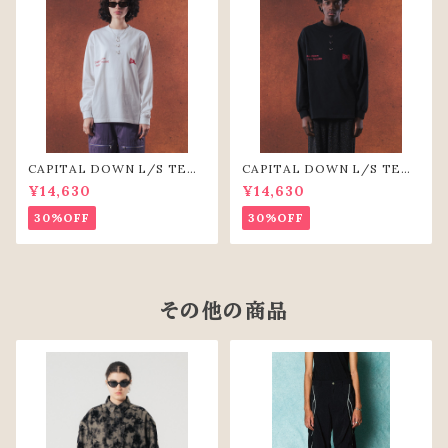
CAPITAL DOWN L/S TEE
CAPITAL DOWN L/S TEE
（WHT）
(BLK)
¥14,630
¥14,630
30%OFF
30%OFF
その他の商品