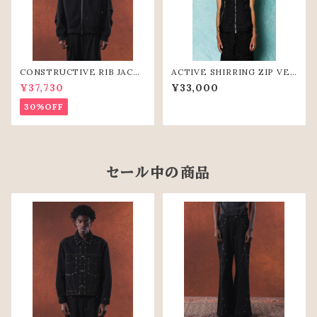
CONSTRUCTIVE RIB JACK
ACTIVE SHIRRING ZIP VES
ET（BLK）
T(BLK)
¥37,730
¥33,000
30%OFF
セール中の商品