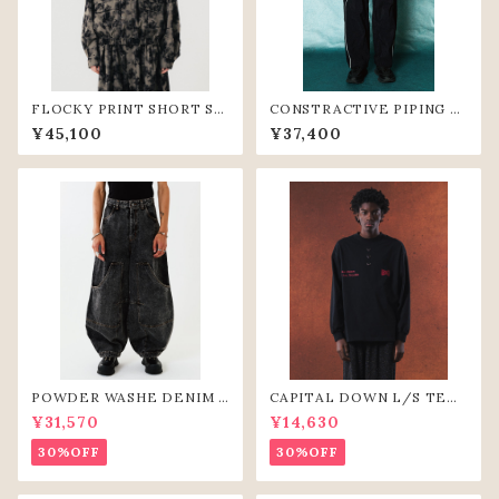
FLOCKY PRINT SHORT SH
CONSTRACTIVE PIPING P
IRTS (GRY)
ANTS (BLK)
¥45,100
¥37,400
POWDER WASHE DENIM C
CAPITAL DOWN L/S TEE
URVE PANTS(BLK)
(BLK)
¥31,570
¥14,630
30%OFF
30%OFF