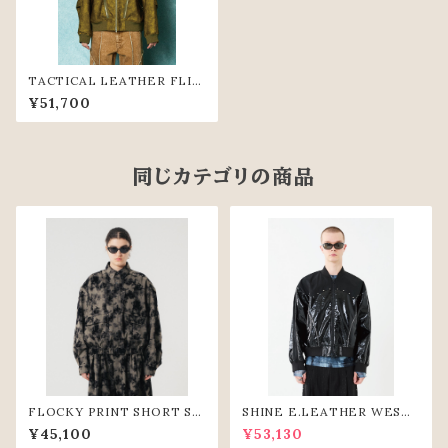
TACTICAL LEATHER FLIG
HT JACKET (YLW)
¥51,700
同じカテゴリの商品
FLOCKY PRINT SHORT SH
SHINE E.LEATHER WEST
IRTS (GRY)
ERN JACKET（BLK）
¥45,100
¥53,130