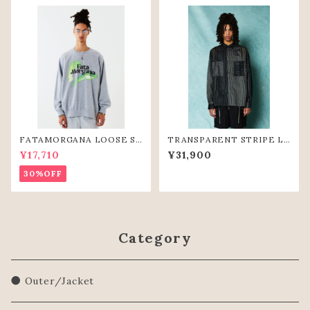
FATAMORGANA LOOSE S
TRANSPARENT STRIPE L
WEAT SHIRTS (GRY)
OOSE SHIRTS(BLK)
¥17,710
¥31,900
30%OFF
Category
● Outer/Jacket