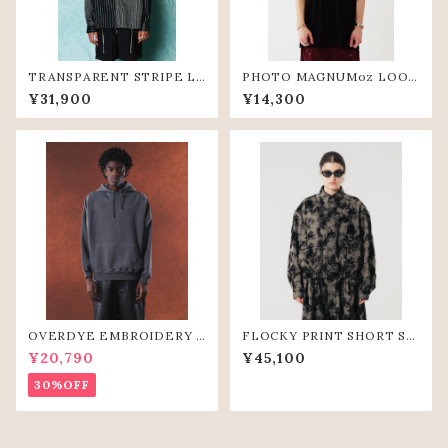
TRANSPARENT STRIPE L
PHOTO MAGNUMoz LOOS
OOSE SHIRTS(BLK)
E TEE(BLK)
¥31,900
¥14,300
OVERDYE EMBROIDERY H
FLOCKY PRINT SHORT SH
OODIE（D.GRY）
IRTS (GRY)
¥20,790
¥45,100
30%OFF