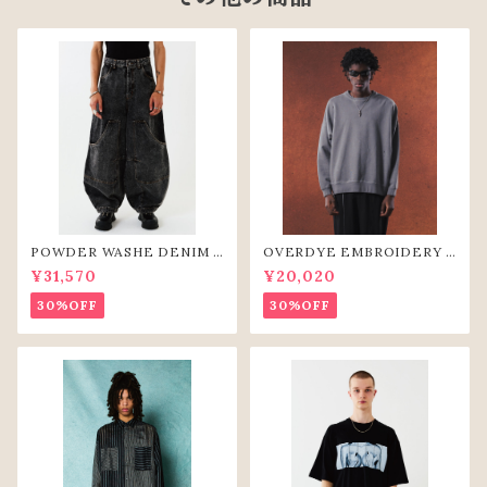
POWDER WASHE DENIM C
OVERDYE EMBROIDERY S
URVE PANTS(BLK)
WEAT-SHIRTS(GRY)
¥31,570
¥20,020
30%OFF
30%OFF