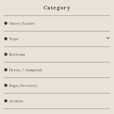
Category
● Outer/Jacket
● Tops
Shirts/Blouse
● Bottoms
Sweatershirt
● Dress / Jumpsuit
Sweater
● Bags/Accesory
● Archive