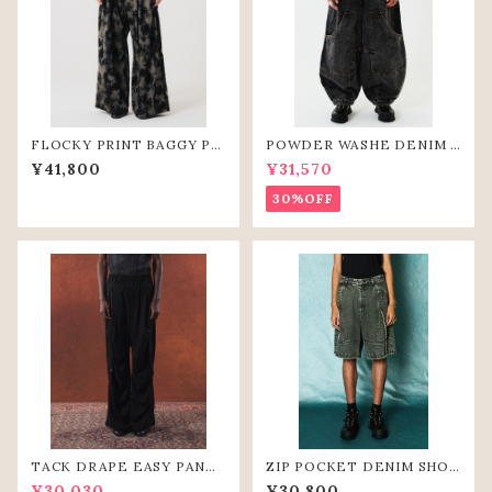
FLOCKY PRINT BAGGY PA
POWDER WASHE DENIM C
NTS (GRY)
URVE PANTS(BLK)
¥41,800
¥31,570
30%OFF
TACK DRAPE EASY PANTS
ZIP POCKET DENIM SHOR
(BLK)
T PANTS（GRY）
¥30,030
¥30,800