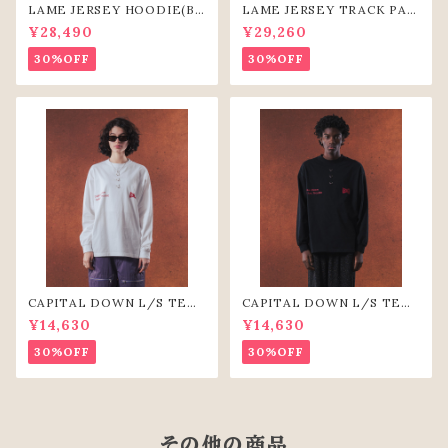
LAME JERSEY HOODIE(BL
LAME JERSEY TRACK PAN
K)
TS（BLK）
¥28,490
¥29,260
30%OFF
30%OFF
CAPITAL DOWN L/S TEE
CAPITAL DOWN L/S TEE
（WHT）
(BLK)
¥14,630
¥14,630
30%OFF
30%OFF
その他の商品