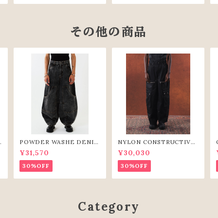
その他の商品
Y
POWDER WASHE DENIM
NYLON CONSTRUCTIVE
CURVE PANTS(BLK)
WIDE PANTS(BLK)
¥31,570
¥30,030
30%OFF
30%OFF
Category