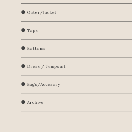
● Outer/Jacket
● Tops
Shirts/Blouse
● Bottoms
Sweatershirt
● Dress / Jumpsuit
Sweater
● Bags/Accesory
● Archive