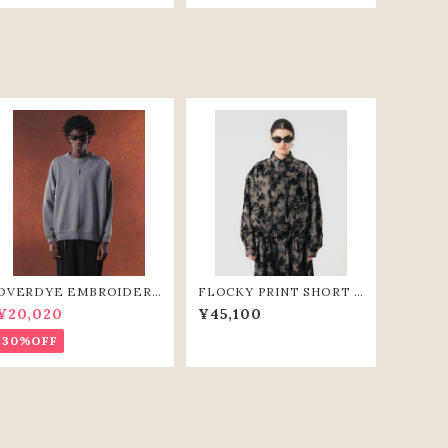
OVERDYE EMBROIDERY
FLOCKY PRINT SHORT S
SWEAT-SHIRTS(GRY)
HIRTS (GRY)
¥20,020
¥45,100
30%OFF