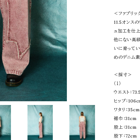
＜ファブリッ
11.5オン
ュ加工を仕上
他にない高級
いに育ってい
めのデニム素
＜採寸＞
（１）
ウエスト：73.
ヒップ：106c
ワタリ：35cm
裾巾：31cm
股上：31cm
股下：72cm