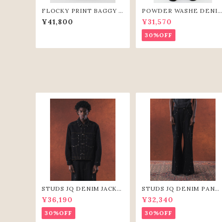
FLOCKY PRINT BAGGY P
POWDER WASHE DENI
ANTS (GRY)
CURVE PANTS(BLK)
¥41,800
¥31,570
30%OFF
STUDS JQ DENIM JACKE
STUDS JQ DENIM PANT
T(BLK)
(BLK)
¥36,190
¥32,340
30%OFF
30%OFF