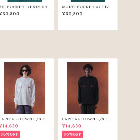
ZIP POCKET DENIM SH
MULTI POCKET ACTIVE
ORT PANTS(BGE)
SHORT PANTS(GRN)
¥30,800
¥30,800
CAPITAL DOWN L/S TE
CAPITAL DOWN L/S TE
E（WHT）
E(BLK)
¥14,630
¥14,630
30%OFF
30%OFF