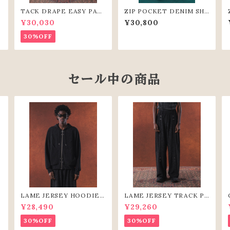
M
TACK DRAPE EASY PAN
ZIP POCKET DENIM SH
TS(BLK)
ORT PANTS（GRY）
¥30,030
¥30,800
30%OFF
セール中の商品
S
LAME JERSEY HOODIE
LAME JERSEY TRACK PA
(BLK)
NTS（BLK）
¥28,490
¥29,260
30%OFF
30%OFF